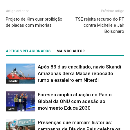
Artigo anterior
Próximo artigo
Projeto de Kim quer proibição
TSE rejeita recurso do PT
de piadas com minorias
contra Michelle e Jair
Bolsonaro
ARTIGOS RELACIONADOS
MAIS DO AUTOR
Após 83 dias encalhado, navio Skandi
Amazonas deixa Macaé rebocado
rumo a estaleiro em Niterói
Cidade
Foresea amplia atuação no Pacto
Global da ONU com adesão ao
movimento Educa 2030
Geral
Presenças que marcam histórias:
campanha de Dia dos Pais celebra os