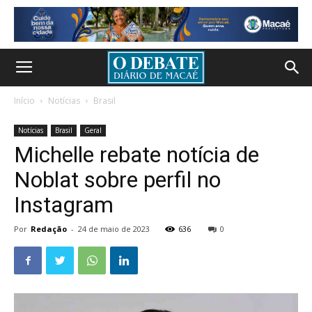
Início
Notícias
Brasil
Notícias
Brasil
Geral
Michelle rebate notícia de
Noblat sobre perfil no
Instagram
Por
Redação
-
24 de maio de 2023
636
0