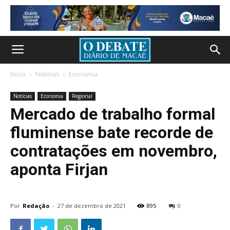
Início
Notícias
Economia
Notícias
Economia
Regional
Mercado de trabalho formal
fluminense bate recorde de
contratações em novembro,
aponta Firjan
Por
Redação
-
27 de dezembro de 2021
895
0