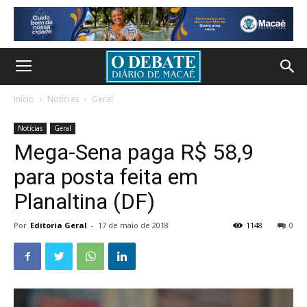
Início
Notícias
Geral
Notícias
Geral
Mega-Sena paga R$ 58,9
para posta feita em
Planaltina (DF)
Por
Editoria Geral
-
17 de maio de 2018
1148
0