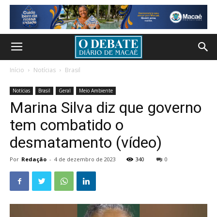
Início
Notícias
Brasil
Notícias
Brasil
Geral
Meio Ambiente
Marina Silva diz que governo
tem combatido o
desmatamento (vídeo)
Por
Redação
-
4 de dezembro de 2023
340
0