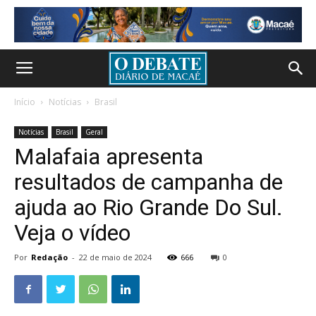
Início
Notícias
Brasil
Notícias
Brasil
Geral
Malafaia apresenta
resultados de campanha de
ajuda ao Rio Grande Do Sul.
Veja o vídeo
Por
Redação
-
22 de maio de 2024
666
0