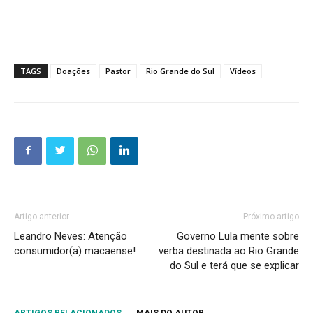
TAGS
Doações
Pastor
Rio Grande do Sul
Vídeos
Artigo anterior
Próximo artigo
Leandro Neves: Atenção
Governo Lula mente sobre
consumidor(a) macaense!
verba destinada ao Rio Grande
do Sul e terá que se explicar
ARTIGOS RELACIONADOS
MAIS DO AUTOR