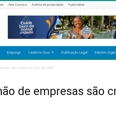
nte
Fale Conosco
Política de privacidade
Publicidade
Emprego
Caderno Dois
Publicação Legal
Edições Digit
presas são criadas no País, em 2022
hão de empresas são cr