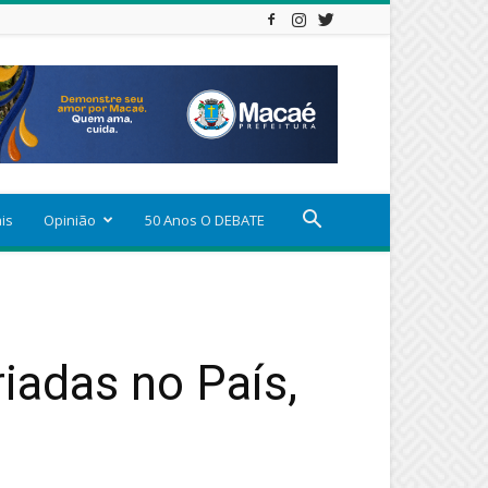
ais
Opinião
50 Anos O DEBATE
iadas no País,