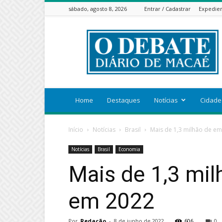
sábado, agosto 8, 2026
Entrar / Cadastrar
Expedie
ODEBATEON
Home
Destaques
Notícias
Cidade
Início
Notícias
Brasil
Mais de 1,3 milhão de em
Notícias
Brasil
Economia
Mais de 1,3 mil
em 2022
Por
Redação
-
8 de junho de 2022
606
0