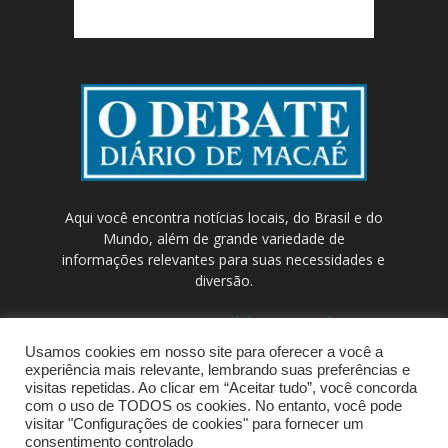
Aqui você encontra notícias locais, do Brasil e do
Mundo, além de grande variedade de
informações relevantes para suas necessidades e
diversão.
Contato:
contato@odebateon.com.br /
comercia@odebateon.com.br
Usamos cookies em nosso site para oferecer a você a
experiência mais relevante, lembrando suas preferências e
visitas repetidas. Ao clicar em “Aceitar tudo”, você concorda
com o uso de TODOS os cookies. No entanto, você pode
visitar "Configurações de cookies" para fornecer um
consentimento controlado