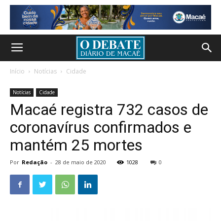
Início
Notícias
Cidade
Notícias
Cidade
Macaé registra 732 casos de
coronavírus confirmados e
mantém 25 mortes
Por
Redação
-
28 de maio de 2020
1028
0