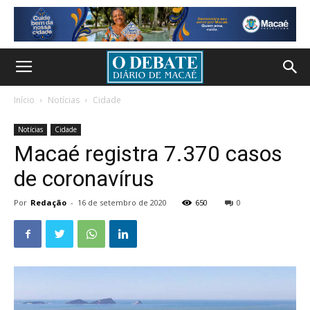
Início
Notícias
Cidade
Notícias
Cidade
Macaé registra 7.370 casos
de coronavírus
Por
Redação
-
16 de setembro de 2020
650
0