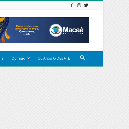
ais
Opinião
50 Anos O DEBATE