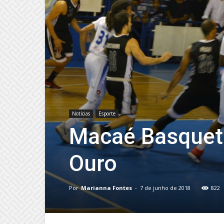
Notícias
Esporte
Macaé Basquete
Ouro
Por
Marianna Fontes
-
7 de junho de 2018
822