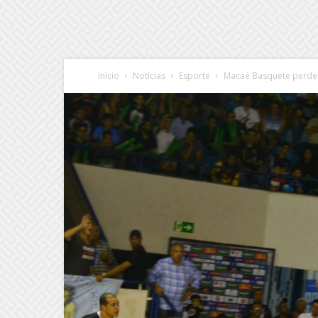
Início
Notícias
Esporte
Macaé Basquete perde 