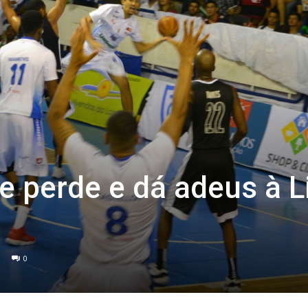
 perde e dá adeus à L
0