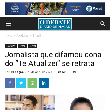
Início
Notícias
Brasil
Notícias
Brasil
Geral
Jornalista que difamou dona
do “Te Atualizei” se retrata
Por
Redação
-
28 de abril de 2023
601
0