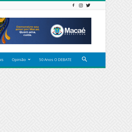
ais
Opinião
50 Anos O DEBATE