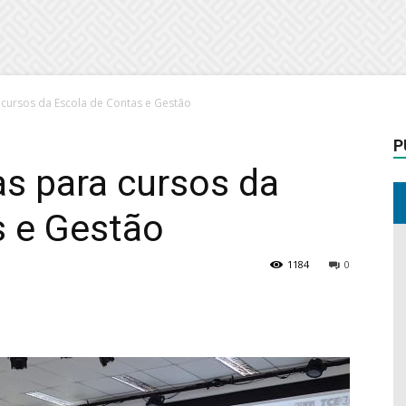
 cursos da Escola de Contas e Gestão
P
as para cursos da
s e Gestão
1184
0