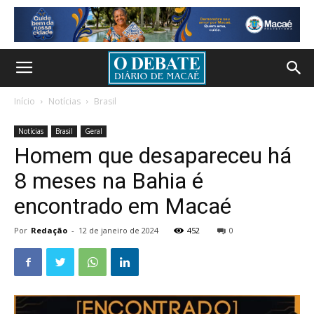
Início
Notícias
Brasil
Notícias
Brasil
Geral
Homem que desapareceu há
8 meses na Bahia é
encontrado em Macaé
Por
Redação
-
12 de janeiro de 2024
452
0