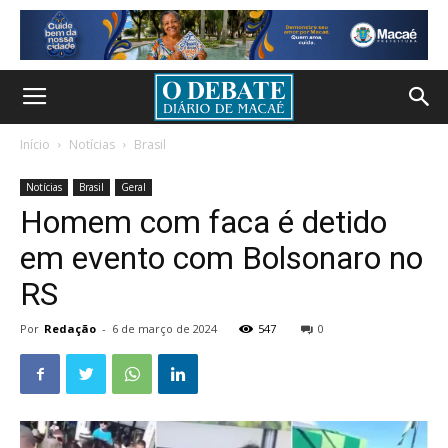
Início
Notícias
Brasil
Notícias
Brasil
Geral
Homem com faca é detido
em evento com Bolsonaro no
RS
Por
Redação
-
6 de março de 2024
547
0