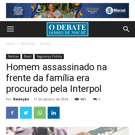
Início
Notícias
Brasil
Notícias
Brasil
Segurança Pública
Homem assassinado na
frente da família era
procurado pela Interpol
Por
Redação
-
11 de janeiro de 2024
461
0