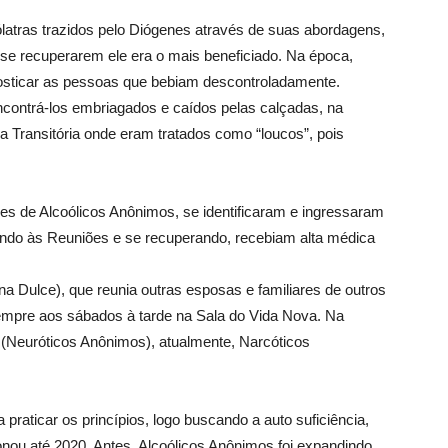
atras trazidos pelo Diógenes através de suas abordagens,
a se recuperarem ele era o mais beneficiado. Na época,
nosticar as pessoas que bebiam descontroladamente.
contrá-los embriagados e caídos pelas calçadas, na
Transitória onde eram tratados como “loucos”, pois
es de Alcoólicos Anônimos, se identificaram e ingressaram
ndo às Reuniões e se recuperando, recebiam alta médica
a Dulce), que reunia outras esposas e familiares de outros
 sempre aos sábados à tarde na Sala do Vida Nova. Na
(Neuróticos Anônimos), atualmente, Narcóticos
praticar os princípios, logo buscando a auto suficiência,
onou até 2020. Antes, Alcoólicos Anônimos foi expandindo