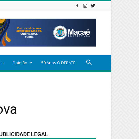
ais
Opinião
50 Anos O DEBATE
ova
UBLICIDADE LEGAL