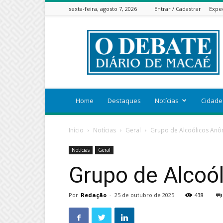
sexta-feira, agosto 7, 2026
Entrar / Cadastrar
Expe
ODEBATEON
Home
Destaques
Notícias
Cidade
Início
Notícias
Geral
Grupo de Alcoólicos Anô
Notícias
Geral
Grupo de Alcoó
Por
Redação
-
25 de outubro de 2025
438