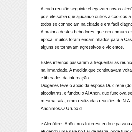
A cada reunião seguinte chegavam novos alcoól
pois ele sabia que ajudando outros alcoólicos 
todos se conheciam na cidade e era fácil diag
A maioria destes bebedores, que era comum en
época, muitos foram encaminhados para a Casa 
alguns se tornavam agressivos e violentos.
Estes internos passaram a frequentar as reuniõ
na Irmandade. A medida que continuavam volta
e liberados da internação.
Diógenes teve o apoio da esposa Dulcirene (don
alcoólatras, e fundou o Al Anon, que funciova
mesma sala, eram realizadas reuniões de N.A. 
Anônimos.O Grupo d
e Alcoólicos Anônimos foi crescendo e passou a 
alugando uma sala no Lar de Maria, onde funci