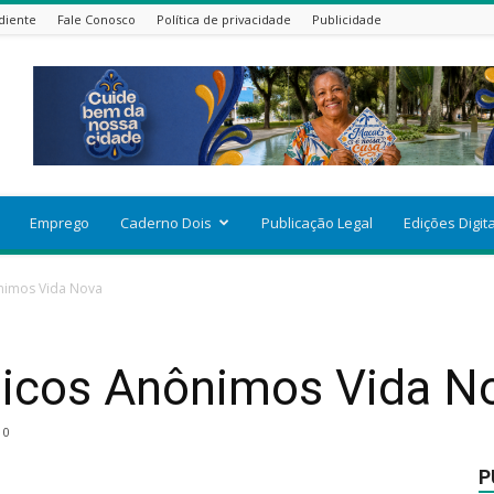
diente
Fale Conosco
Política de privacidade
Publicidade
Emprego
Caderno Dois
Publicação Legal
Edições Digit
nimos Vida Nova
licos Anônimos Vida N
0
P