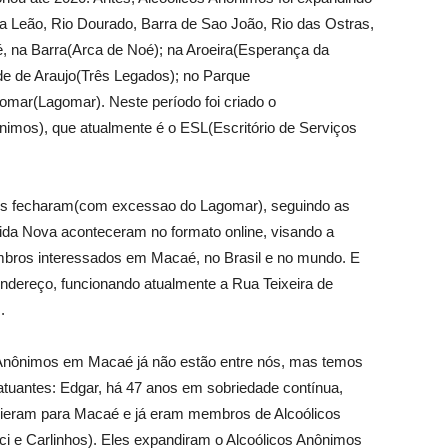
 Leão, Rio Dourado, Barra de Sao João, Rio das Ostras,
 na Barra(Arca de Noé); na Aroeira(Esperança da
de de Araujo(Três Legados); no Parque
omar(Lagomar). Neste período foi criado o
nimos), que atualmente é o ESL(Escritório de Serviços
os fecharam(com excessao do Lagomar), seguindo as
ida Nova aconteceram no formato online, visando a
ros interessados em Macaé, no Brasil e no mundo. E
ndereço, funcionando atualmente a Rua Teixeira de
.
s Anônimos em Macaé já não estão entre nós, mas temos
tuantes: Edgar, há 47 anos em sobriedade contínua,
vieram para Macaé e já eram membros de Alcoólicos
i e Carlinhos). Eles expandiram o Alcoólicos Anônimos