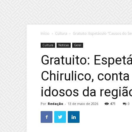
Início
Cultura
Gratuito: Espetáculo “Causos do Seu 
Cultura
Notícias
Geral
Gratuito: Espet
Chirulico, cont
idosos da regiã
Por
Redação
-
13 de maio de 2026
471
0