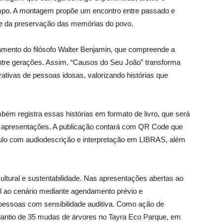
empo. A montagem propõe um encontro entre passado e
a e da preservação das memórias do povo.
samento do filósofo Walter Benjamin, que compreende a
ntre gerações. Assim, “Causos do Seu João” transforma
tivas de pessoas idosas, valorizando histórias que
mbém registra essas histórias em formato de livro, que será
das apresentações. A publicação contará com QR Code que
ulo com audiodescrição e interpretação em LIBRAS, além
cultural e sustentabilidade. Nas apresentações abertas ao
til ao cenário mediante agendamento prévio e
a pessoas com sensibilidade auditiva. Como ação de
plantio de 35 mudas de árvores no Tayra Eco Parque, em