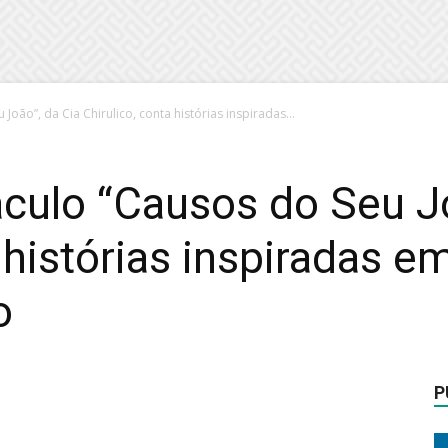
João”, da Cia Chirulico, conta histórias inspiradas...
áculo “Causos do Seu J
a histórias inspiradas 
o
P