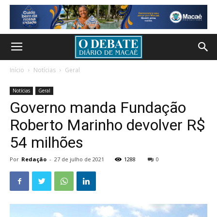
Início
Notícias
Geral
Notícias
Geral
Governo manda Fundação
Roberto Marinho devolver R$
54 milhões
Por
Redação
-
27 de julho de 2021
1288
0