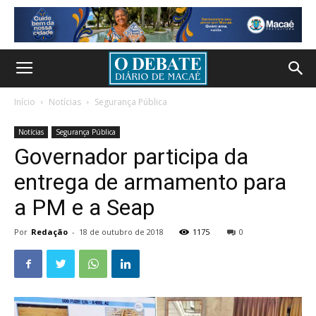
Início
Notícias
Segurança Pública
Notícias
Segurança Pública
Governador participa da
entrega de armamento para
a PM e a Seap
Por
Redação
-
18 de outubro de 2018
1175
0