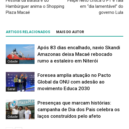
Festival da Batata e do
Felipe Neto critica o PT e fala
Hambúrguer anima o Shopping
em “dia lamentável” do
Plaza Macaé
governo Lula
ARTIGOS RELACIONADOS
MAIS DO AUTOR
Após 83 dias encalhado, navio Skandi
Amazonas deixa Macaé rebocado
rumo a estaleiro em Niterói
Cidade
Foresea amplia atuação no Pacto
Global da ONU com adesão ao
movimento Educa 2030
Geral
Presenças que marcam histórias:
campanha de Dia dos Pais celebra os
laços construídos pelo afeto
Cidade