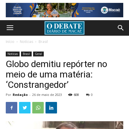
Início
Notícias
Brasil
Notícias
Brasil
Geral
Globo demitiu repórter no
meio de uma matéria:
‘Constrangedor’
Por
Redação
-
26 de maio de 2023
608
0