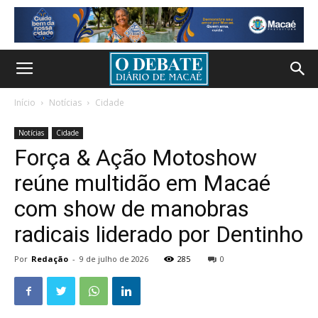
Início
Notícias
Cidade
Notícias
Cidade
Força & Ação Motoshow
reúne multidão em Macaé
com show de manobras
radicais liderado por Dentinho
Por
Redação
-
9 de julho de 2026
285
0