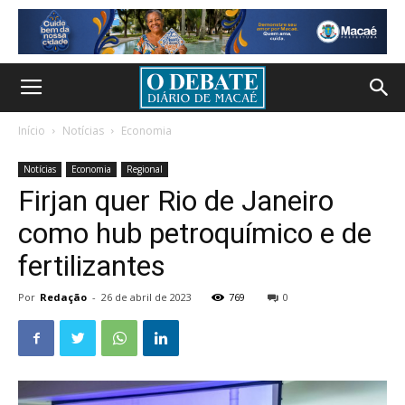
Início
Notícias
Economia
Notícias
Economia
Regional
Firjan quer Rio de Janeiro
como hub petroquímico e de
fertilizantes
Por
Redação
-
26 de abril de 2023
769
0