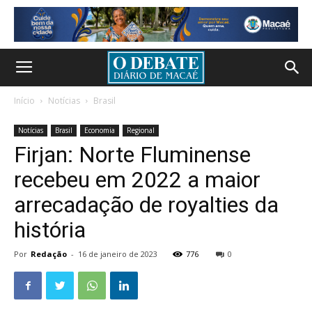
Início
Notícias
Brasil
Notícias
Brasil
Economia
Regional
Firjan: Norte Fluminense
recebeu em 2022 a maior
arrecadação de royalties da
história
Por
Redação
-
16 de janeiro de 2023
776
0