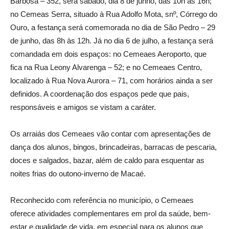
Barbosa – 352, será sábado, dia 8 de junho, das 10h às 16h;
no Cemeas Serra, situado à Rua Adolfo Mota, snº, Córrego do
Ouro, a festança será comemorada no dia de São Pedro – 29
de junho, das 8h às 12h. Já no dia 6 de julho, a festança será
comandada em dois espaços: no Cemeaes Aeroporto, que
fica na Rua Leony Alvarenga – 52; e no Cemeaes Centro,
localizado à Rua Nova Aurora – 71, com horários ainda a ser
definidos. A coordenação dos espaços pede que pais,
responsáveis e amigos se vistam a caráter.
Os arraiás dos Cemeaes vão contar com apresentações de
dança dos alunos, bingos, brincadeiras, barracas de pescaria,
doces e salgados, bazar, além de caldo para esquentar as
noites frias do outono-inverno de Macaé.
Reconhecido com referência no município, o Cemeaes
oferece atividades complementares em prol da saúde, bem-
estar e qualidade de vida, em especial para os alunos que