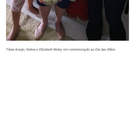
Tânia Araújo, Nelma e Elizabeth Motta, em comemoração ao Dia das Mães