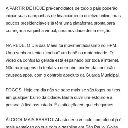
A PARTIR DE HOJE pré-candidatos de todo o país poderão
iniciar suas campanhas de financiamento coletivo online, mas
poucos presidenciáveis já têm uma plataforma pronta para
começar a vaquinha virtual, uma novidade desta eleição.
NA REDE. O Dia das Mães foi movimentadíssimo no HPM.
Uma senhora tentou “roubar” um bebê na maternidade. O
vídeo da confusão gerada está espalhado por toda a internet.
Não há imagens da tentativa de roubo, porém da confusão
causada após, com o controle absoluto da Guarda Municipal.
FOGOS. Hoje em dia não se sabe mais se são fogos ou tiros
em qualquer bairro da cidade. Basta ouvir um estouro e a
pessoa já fica assustada. É a situação em que chegamos.
ÁLCOOL MAIS BARATO. Abastecer o veículo com álcool já é
mais vantajoso do que com a gasolina em São Paulo, Goiás,