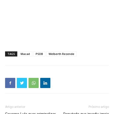
TAGS
Macaé
PSDB
Welberth Rezende
Artigo anterior
Próximo artigo