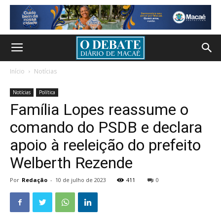
Início
Notícias
Notícias
Política
Família Lopes reassume o
comando do PSDB e declara
apoio à reeleição do prefeito
Welberth Rezende
Por
Redação
-
10 de julho de 2023
411
0