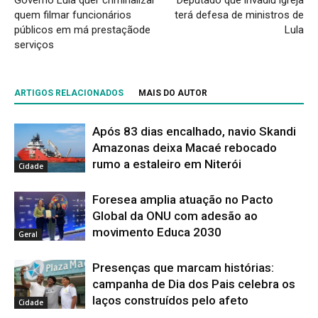
Governo Lula quer criminalizar
Deputado que invadiu igreja
quem filmar funcionários
terá defesa de ministros de
públicos em má prestaçãode
Lula
serviços
ARTIGOS RELACIONADOS
MAIS DO AUTOR
Após 83 dias encalhado, navio Skandi
Amazonas deixa Macaé rebocado
rumo a estaleiro em Niterói
Cidade
Foresea amplia atuação no Pacto
Global da ONU com adesão ao
movimento Educa 2030
Geral
Presenças que marcam histórias:
campanha de Dia dos Pais celebra os
laços construídos pelo afeto
Cidade