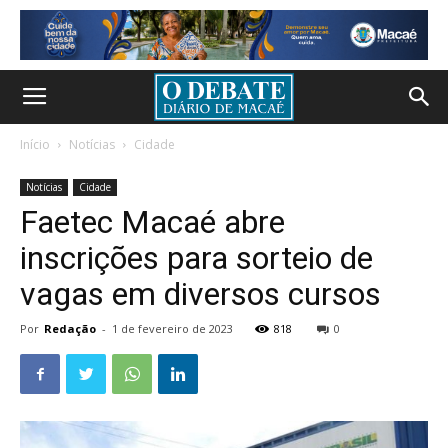
Início
Notícias
Cidade
Notícias
Cidade
Faetec Macaé abre
inscrições para sorteio de
vagas em diversos cursos
Por
Redação
-
1 de fevereiro de 2023
818
0