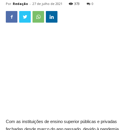
Por
Redação
-
27 de julho de 2021
373
0
Com as instituições de ensino superior públicas e privadas
fechadas desde março do ano passado, devido à pandemia