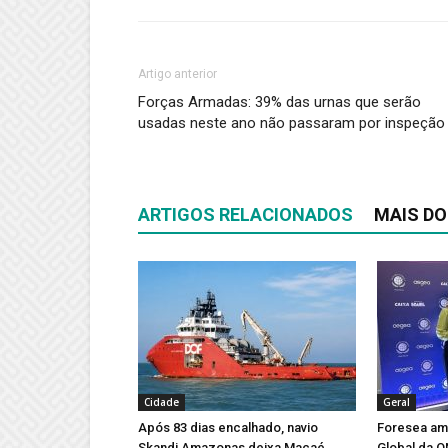
Artigo anterior
Forças Armadas: 39% das urnas que serão
usadas neste ano não passaram por inspeção
ARTIGOS RELACIONADOS
MAIS DO
Cidade
Geral
Após 83 dias encalhado, navio
Foresea amp
Skandi Amazonas deixa Macaé
Global da 