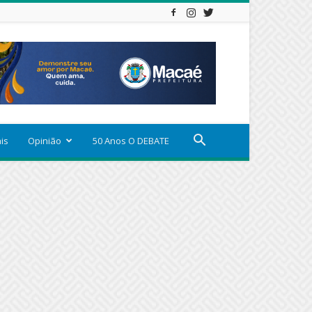
ais
Opinião
50 Anos O DEBATE