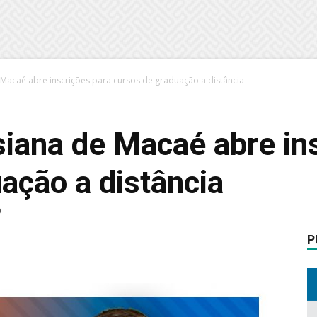
 Macaé abre inscrições para cursos de graduação a distância
iana de Macaé abre in
ação a distância
0
P