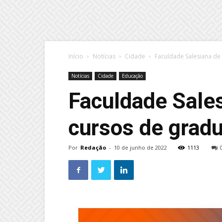
Início
Notícias
Cidade
Faculdade Salesiana de
Notícias
Cidade
Educação
Faculdade Sales
cursos de gradu
Por
Redação
-
10 de junho de 2022
1113