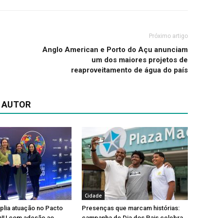
Próximo artigo
Anglo American e Porto do Açu anunciam
um dos maiores projetos de
reaproveitamento de água do país
 AUTOR
Cidade
lia atuação no Pacto
Presenças que marcam histórias:
ONU com adesão ao
campanha de Dia dos Pais celebra