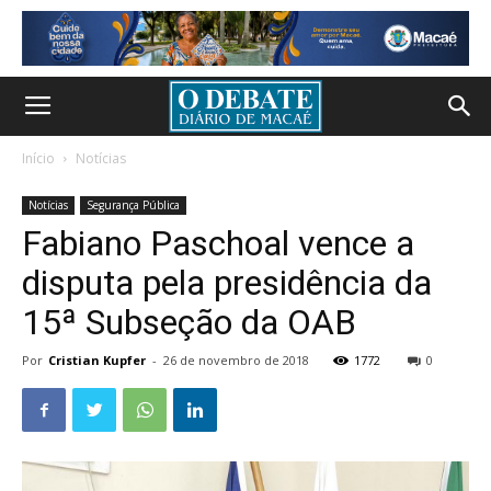
Início
Notícias
Notícias
Segurança Pública
Fabiano Paschoal vence a
disputa pela presidência da
15ª Subseção da OAB
Por
Cristian Kupfer
-
26 de novembro de 2018
1772
0