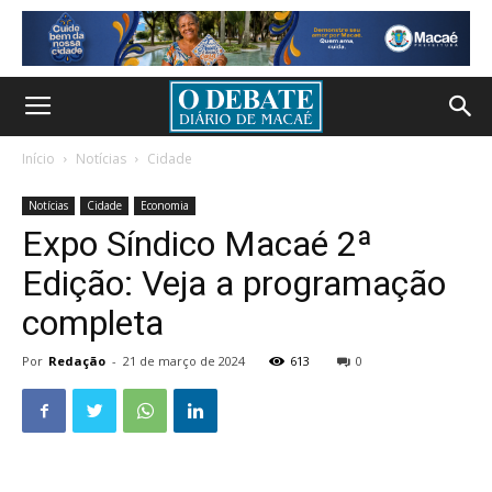
Início
Notícias
Cidade
Notícias
Cidade
Economia
Expo Síndico Macaé 2ª
Edição: Veja a programação
completa
Por
Redação
-
21 de março de 2024
613
0