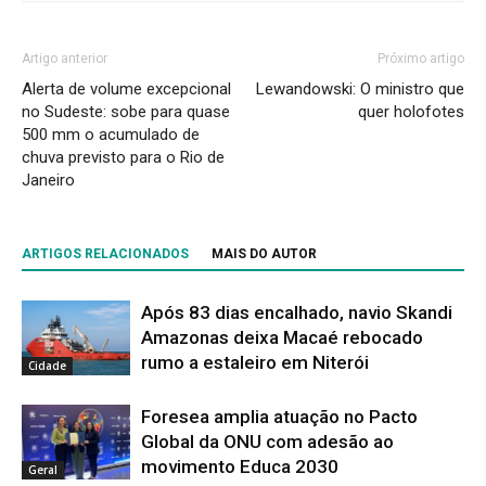
Artigo anterior
Próximo artigo
Alerta de volume excepcional
Lewandowski: O ministro que
no Sudeste: sobe para quase
quer holofotes
500 mm o acumulado de
chuva previsto para o Rio de
Janeiro
ARTIGOS RELACIONADOS
MAIS DO AUTOR
Após 83 dias encalhado, navio Skandi
Amazonas deixa Macaé rebocado
rumo a estaleiro em Niterói
Cidade
Foresea amplia atuação no Pacto
Global da ONU com adesão ao
movimento Educa 2030
Geral