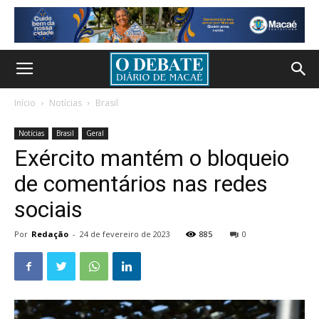
Início
Notícias
Brasil
Notícias
Brasil
Geral
Exército mantém o bloqueio
de comentários nas redes
sociais
Por
Redação
-
24 de fevereiro de 2023
885
0