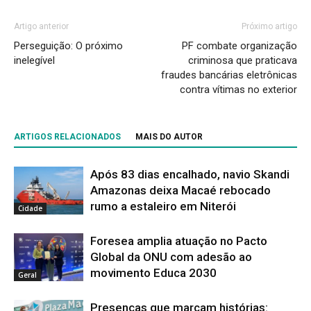
Artigo anterior
Próximo artigo
Perseguição: O próximo
PF combate organização
inelegível
criminosa que praticava
fraudes bancárias eletrônicas
contra vítimas no exterior
ARTIGOS RELACIONADOS
MAIS DO AUTOR
Após 83 dias encalhado, navio Skandi
Amazonas deixa Macaé rebocado
rumo a estaleiro em Niterói
Cidade
Foresea amplia atuação no Pacto
Global da ONU com adesão ao
movimento Educa 2030
Geral
Presenças que marcam histórias: