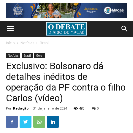
Início
Notícias
Brasil
Notícias
Brasil
Geral
Exclusivo: Bolsonaro dá
detalhes inéditos de
operação da PF contra o filho
Carlos (vídeo)
Por
Redação
-
31 de janeiro de 2024
483
0