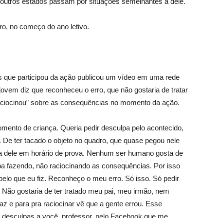
 outros estados passam por situações semelhantes a dele.
ro, no começo do ano letivo.
 que participou da ação publicou um vídeo em uma rede
 jovem diz que reconheceu o erro, que não gostaria de tratar
aciocinou” sobre as consequências no momento da ação.
mento de criança. Queria pedir desculpa pelo acontecido,
ula. De ter tacado o objeto no quadro, que quase pegou nele
ova dele em horário de prova. Nenhum ser humano gosta de
a fazendo, não raciocinando as consequências. Por isso
pelo que eu fiz. Reconheço o meu erro. Só isso. Só pedir
. Não gostaria de ter tratado meu pai, meu irmão, nem
az e para pra raciocinar vê que a gente errou. Esse
o desculpas a você, professor, pelo Facebook que me