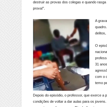
destruir as provas dos colegas e quando rasga 
prova!”.
A grava
quadro.
delitos
O episó
nacional
profess
31 anos
agressõ
com o d
temo pe
Depois do episódio, o professor, que exerce a 
condições de voltar a dar aulas para os jovens