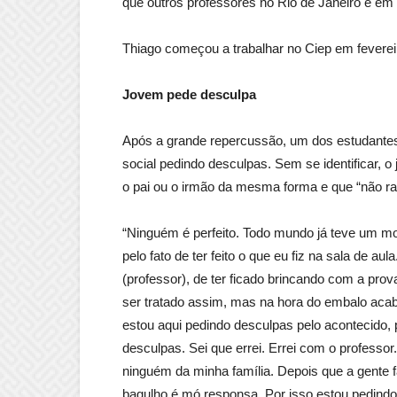
que outros professores no Rio de Janeiro e em
Thiago começou a trabalhar no Ciep em feverei
Jovem pede desculpa
Após a grande repercussão, um dos estudantes
social pedindo desculpas. Sem se identificar, o
o pai ou o irmão da mesma forma e que “não r
“Ninguém é perfeito. Todo mundo já teve um mo
pelo fato de ter feito o que eu fiz na sala de a
(professor), de ter ficado brincando com a pr
ser tratado assim, mas na hora do embalo acab
estou aqui pedindo desculpas pelo acontecido, 
desculpas. Sei que errei. Errei com o professor
ninguém da minha família. Depois que a gente f
bagulho é mó responsa. Por isso estou pedind