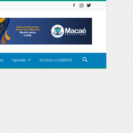
ais
Opinião
50 Anos O DEBATE