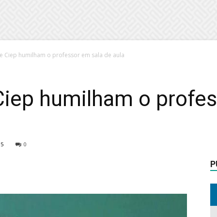
e Ciep humilham o professor em sala de aula
Ciep humilham o profes
15
0
P