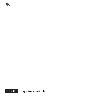
PF.
FONTE
Esgadão contéudo