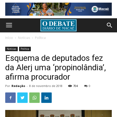
Início
Notícias
Política
Notícias
Política
Esquema de deputados fez
da Alerj uma ‘propinolândia’,
afirma procurador
Por
Redação
-
8 de novembro de 2018
704
0