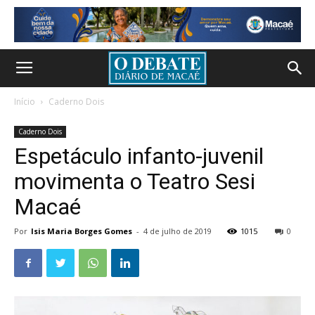
Início
Caderno Dois
Caderno Dois
Espetáculo infanto-juvenil
movimenta o Teatro Sesi
Macaé
Por
Isis Maria Borges Gomes
-
4 de julho de 2019
1015
0