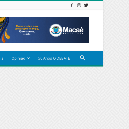
ais
Opinião
50 Anos O DEBATE