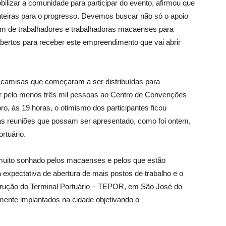
ilizar a comunidade para participar do evento, afirmou que
onteiras para o progresso. Devemos buscar não só o apoio
ém de trabalhadores e trabalhadoras macaenses para
ertos para receber este empreendimento que vai abrir
misas que começaram a ser distribuídas para
ir pelo menos três mil pessoas ao Centro de Convenções
ro, às 19 horas, o otimismo dos participantes ficou
as reuniões que possam ser apresentado, como foi ontem,
rtuário.
á muito sonhado pelos macaenses e pelos que estão
expectativa de abertura de mais postos de trabalho e o
trução do Terminal Portuário – TEPOR, em São José do
amente implantados na cidade objetivando o