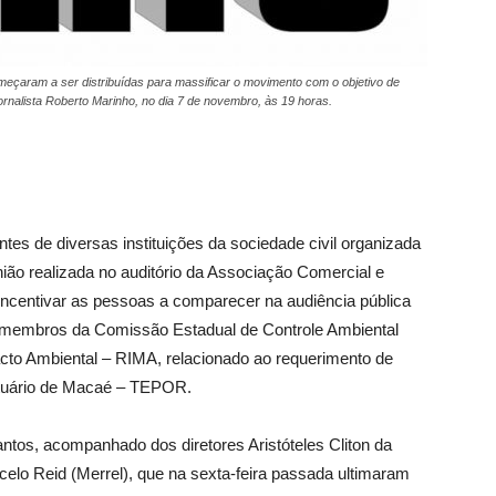
ram a ser distribuídas para massificar o movimento com o objetivo de
rnalista Roberto Marinho, no dia 7 de novembro, às 19 horas.
s de diversas instituições da sociedade civil organizada
nião realizada no auditório da Associação Comercial e
 incentivar as pessoas a comparecer na audiência pública
 membros da Comissão Estadual de Controle Ambiental
acto Ambiental – RIMA, relacionado ao requerimento de
ortuário de Macaé – TEPOR.
ntos, acompanhado dos diretores Aristóteles Cliton da
elo Reid (Merrel), que na sexta-feira passada ultimaram