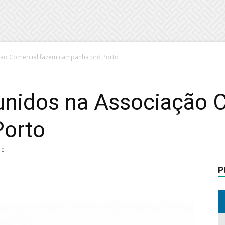
ção Comercial fazem campanha pró Porto
unidos na Associação 
Porto
0
P