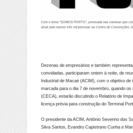
Com o tema “SOMOS PORTO”, prensada nas camisas que começa
atrair pelo menos três mil pessoas ao Centro de Convenções Jo
Dezenas de empresários e também representante
convidadas, participaram ontem à noite, de reu
Industrial de Macaé (ACIM), com o objetivo de
marcada para o dia 7 de novembro, quando os
(CECA), estarão discutindo o Relatório de Imp
licença prévia para construção do Terminal P
O presidente da ACIM, Antônio Severino dos Sa
Silva Santos, Evandro Capistrano Cunha e Marc