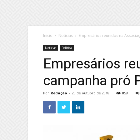
Início
Notícias
Empresários reunidos na Associa
Notícias
Política
Empresários re
campanha pró 
Por
Redação
-
23 de outubro de 2018
858