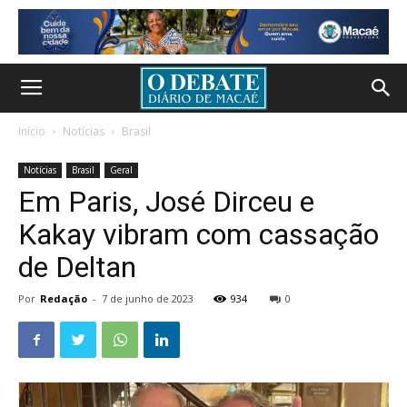
Início
Notícias
Brasil
Notícias
Brasil
Geral
Em Paris, José Dirceu e
Kakay vibram com cassação
de Deltan
Por
Redação
-
7 de junho de 2023
934
0