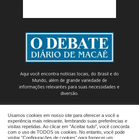
Aqui você encontra notícias locais, do Brasil e do
Mundo, além de grande variedade de
informações relevantes para suas necessidades e
diversão.
Contato:
contato@odebateon.com.br /
comercia@odebateon.com.br
Usamos cookies em nosso site para oferecer a você a
experiência mais relevante, lembrando suas preferências e
visitas repetidas. Ao clicar em “Aceitar tudo”, você concorda
com o uso de TODOS os cookies. No entanto, você pode
visitar "Configurações de cookies" para fornecer um