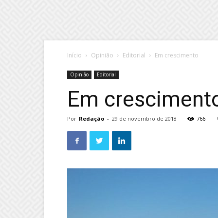
Início
Opinião
Editorial
Em crescimento
Opinião
Editorial
Em cresciment
Por
Redação
-
29 de novembro de 2018
766