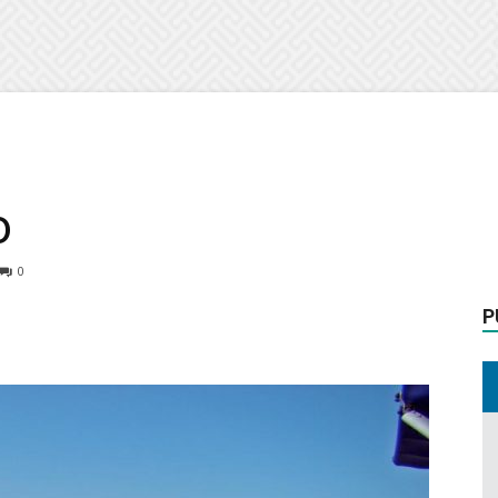
o
0
P