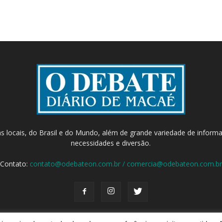
as locais, do Brasil e do Mundo, além de grande variedade de inform
necessidades e diversão.
Contato:
contato@odebateon.com.br / comercia@odebateon.com.br