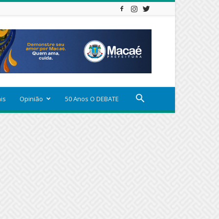
ais
Opinião
50 Anos O DEBATE