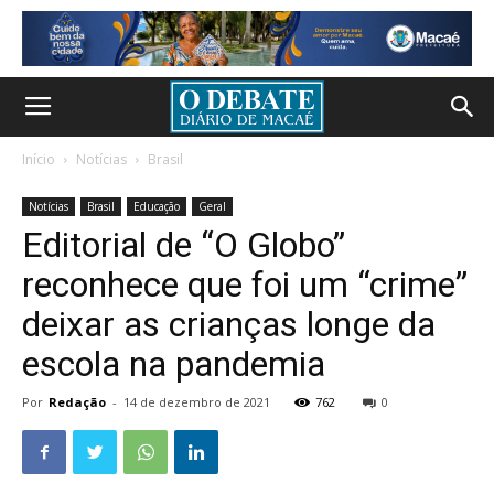
Início
Notícias
Brasil
Notícias
Brasil
Educação
Geral
Editorial de “O Globo”
reconhece que foi um “crime”
deixar as crianças longe da
escola na pandemia
Por
Redação
-
14 de dezembro de 2021
762
0