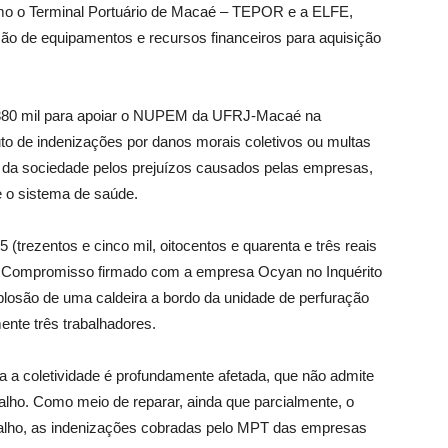
mo o Terminal Portuário de Macaé – TEPOR e a ELFE,
ão de equipamentos e recursos financeiros para aquisição
 380 mil para apoiar o NUPEM da UFRJ-Macaé na
uto de indenizações por danos morais coletivos ou multas
ão da sociedade pelos prejuízos causados pelas empresas,
e o sistema de saúde.
(trezentos e cinco mil, oitocentos e quarenta e três reais
 de Compromisso firmado com a empresa Ocyan no Inquérito
plosão de uma caldeira a bordo da unidade de perfuração
ente três trabalhadores.
a a coletividade é profundamente afetada, que não admite
alho. Como meio de reparar, ainda que parcialmente, o
abalho, as indenizações cobradas pelo MPT das empresas