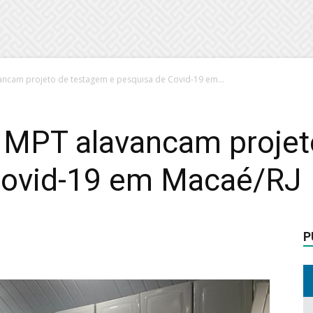
ncam projeto de testagem e pesquisa de Covid-19 em...
 MPT alavancam projet
Covid-19 em Macaé/RJ
P