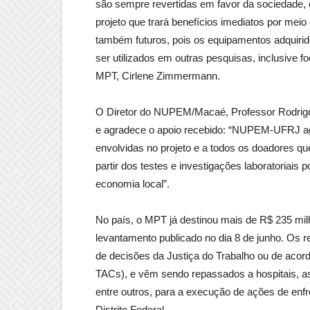
são sempre revertidas em favor da sociedade,
projeto que trará benefícios imediatos por me
também futuros, pois os equipamentos adquirido
ser utilizados em outras pesquisas, inclusive 
MPT, Cirlene Zimmermann.
O Diretor do NUPEM/Macaé, Professor Rodrigo 
e agradece o apoio recebido: “NUPEM-UFRJ agr
envolvidas no projeto e a todos os doadores que
partir dos testes e investigações laboratoriais
economia local”.
No país, o MPT já destinou mais de R$ 235 mi
levantamento publicado no dia 8 de junho. Os re
de decisões da Justiça do Trabalho ou de acor
TACs), e vêm sendo repassados a hospitais, as
entre outros, para a execução de ações de enfr
Distrito Federal.