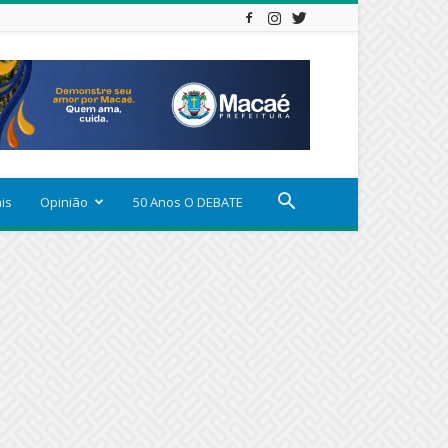
ais
Opinião
50 Anos O DEBATE