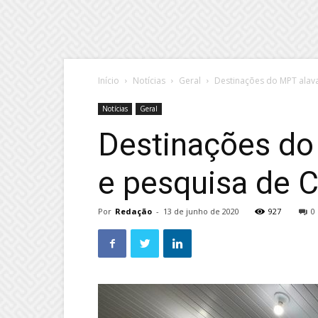
Início
Notícias
Geral
Destinações do MPT alava
Notícias
Geral
Destinações do
e pesquisa de 
Por
Redação
-
13 de junho de 2020
927
0