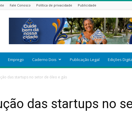
nte
Fale Conosco
Política de privacidade
Publicidade
Emprego
Caderno Dois
Publicação Legal
Edições Digit
ução das startups no setor de óleo e gás
ução das startups no se