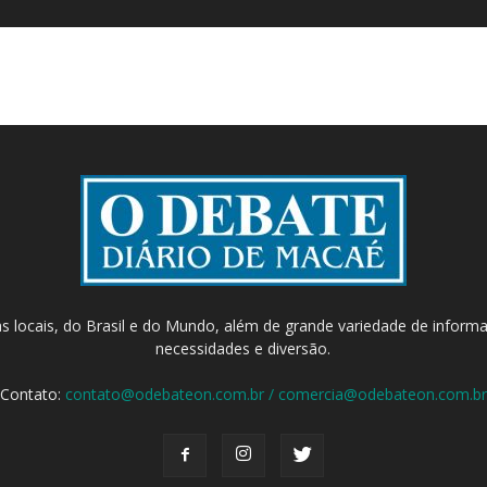
as locais, do Brasil e do Mundo, além de grande variedade de inform
necessidades e diversão.
Contato:
contato@odebateon.com.br / comercia@odebateon.com.br