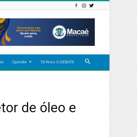
ais
Opinião
50 Anos O DEBATE
tor de óleo e