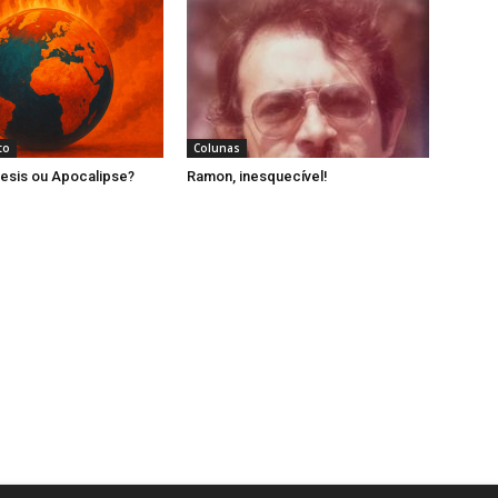
to
Colunas
esis ou Apocalipse?
Ramon, inesquecível!