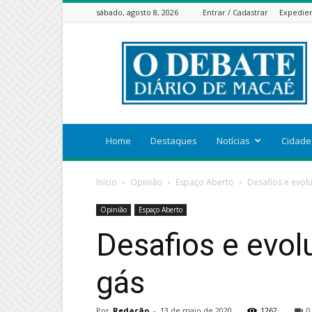
sábado, agosto 8, 2026
Entrar / Cadastrar
Expedie
ODEBATEON
Home
Destaques
Notícias
Cidade
Início
Opinião
Espaço Aberto
Desafios e evol
Opinião
Espaço Aberto
Desafios e evol
gás
Por
Redação
-
13 de maio de 2020
1262
0