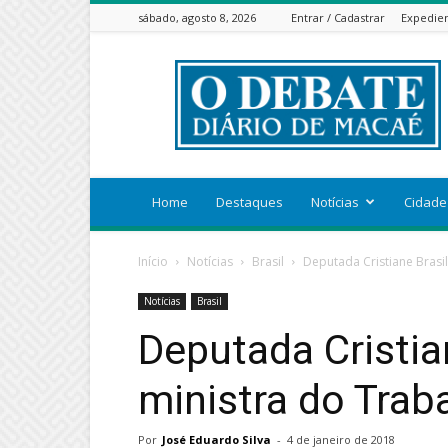
sábado, agosto 8, 2026
Entrar / Cadastrar
Expedie
ODEBATEON
Home
Destaques
Notícias
Cidade
Início
Notícias
Brasil
Deputada Cristiane Brasi
Notícias
Brasil
Deputada Cristia
ministra do Trab
Por
José Eduardo Silva
-
4 de janeiro de 2018