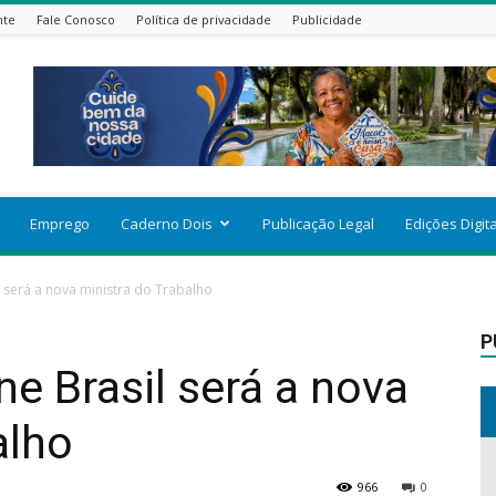
nte
Fale Conosco
Política de privacidade
Publicidade
Emprego
Caderno Dois
Publicação Legal
Edições Digit
l será a nova ministra do Trabalho
P
ne Brasil será a nova
alho
966
0