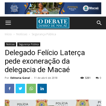
Início
Notícias
Segurança Pública
Notícias
Segurança Pública
Delegado Felício Laterça
pede exoneração da
delegacia de Macaé
Por
Editoria Geral
-
11 de abril de 2018
3281
0