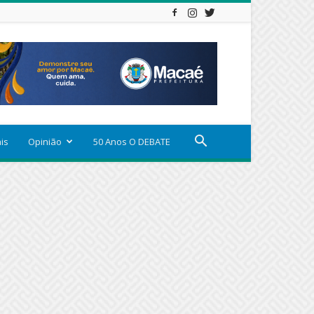
ais
Opinião
50 Anos O DEBATE