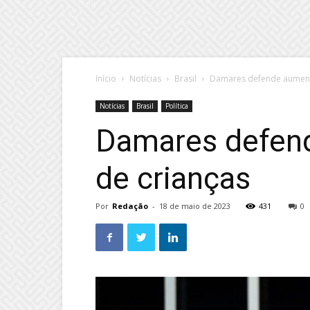
Início
Notícias
Brasil
Damares defende aumento
Notícias
Brasil
Política
Damares defend
de crianças
Por
Redação
-
18 de maio de 2023
431
0