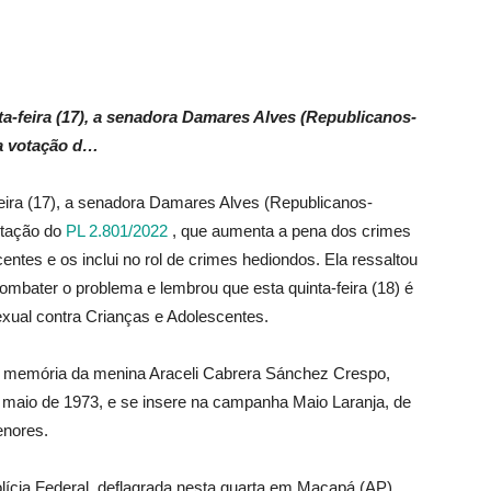
a-feira (17), a senadora Damares Alves (Republicanos-
a votação d…
eira (17), a senadora Damares Alves (Republicanos-
otação do
PL 2.801/2022
, que aumenta a pena dos crimes
entes e os inclui no rol de crimes hediondos. Ela ressaltou
mbater o problema e lembrou que esta quinta-feira (18) é
exual contra Crianças e Adolescentes.
 memória da menina Araceli Cabrera Sánchez Crespo,
maio de 1973, e se insere na campanha Maio Laranja, de
enores.
lícia Federal, deflagrada nesta quarta em Macapá (AP),