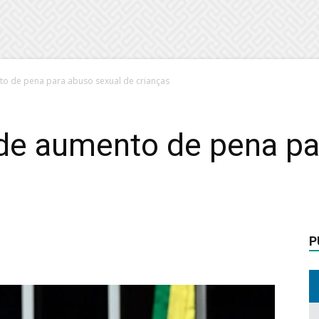
 de pena para abuso sexual de crianças
e aumento de pena pa
P