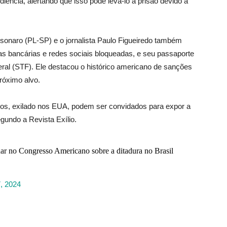
diência, alertando que isso pode levá-lo à prisão devido à
sonaro (PL-SP) e o jornalista Paulo Figueiredo também
s bancárias e redes sociais bloqueadas, e seu passaporte
ral (STF). Ele destacou o histórico americano de sanções
próximo alvo.
tos, exilado nos EUA, podem ser convidados para expor a
gundo a Revista Exílio.
 no Congresso Americano sobre a ditadura no Brasil
, 2024