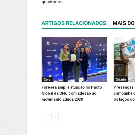
quadrados
ARTIGOS RELACIONADOS
MAIS DO
Geral
Cidade
Foresea amplia atuação no Pacto
Presenças 
Global da ONU com adesão ao
campanha d
movimento Educa 2030
os laços co