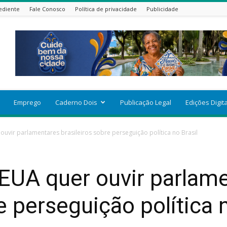
ediente
Fale Conosco
Política de privacidade
Publicidade
Emprego
Caderno Dois
Publicação Legal
Edições Digit
uvir parlamentares brasileiros sobre perseguição política no Brasil
EUA quer ouvir parlam
e perseguição política n