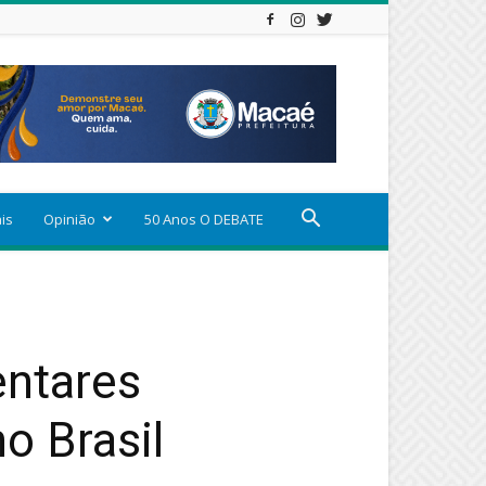
ais
Opinião
50 Anos O DEBATE
entares
o Brasil