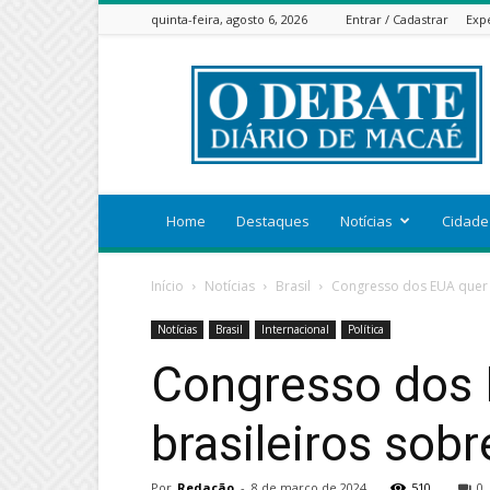
quinta-feira, agosto 6, 2026
Entrar / Cadastrar
Exp
ODEBATEON
Home
Destaques
Notícias
Cidade
Início
Notícias
Brasil
Congresso dos EUA quer o
Notícias
Brasil
Internacional
Política
Congresso dos 
brasileiros sobr
Por
Redação
-
8 de março de 2024
510
0