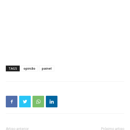
TAGS
opinião
painel
Artigo anterior
Próximo artigo