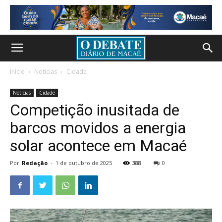
Início
Notícias
Cidade
Notícias
Cidade
Competição inusitada de
barcos movidos a energia
solar acontece em Macaé
Por
Redação
-
1 de outubro de 2025
388
0