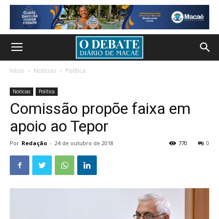
Início
Notícias
Política
Notícias
Política
Comissão propõe faixa em
apoio ao Tepor
Por
Redação
-
24 de outubro de 2018
770
0