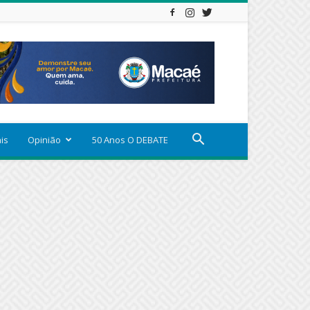
ais
Opinião
50 Anos O DEBATE