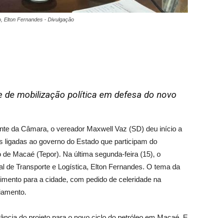
, Elton Fernandes - Divulgação
e de mobilização política em defesa do novo
te da Câmara, o vereador Maxwell Vaz (SD) deu início a
s ligadas ao governo do Estado que participam do
 de Macaé (Tepor). Na última segunda-feira (15), o
l de Transporte e Logística, Elton Fernandes. O tema da
dimento para a cidade, com pedido de celeridade na
ciamento.
ância do projeto para o novo ciclo do petróleo em Macaé. E