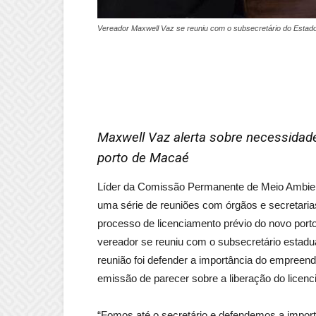
Vereador Maxwell Vaz se reuniu com o subsecretário do Estado
Maxwell Vaz alerta sobre necessidad
porto de Macaé
Líder da Comissão Permanente de Meio Ambien
uma série de reuniões com órgãos e secretaria
processo de licenciamento prévio do novo porto
vereador se reuniu com o subsecretário estadua
reunião foi defender a importância do empreen
emissão de parecer sobre a liberação do licen
“Fomos até o secretário e defendemos a import