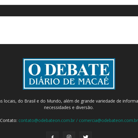
as locais, do Brasil e do Mundo, além de grande variedade de inform
necessidades e diversão.
Contato:
contato@odebateon.com.br / comercia@odebateon.com.br