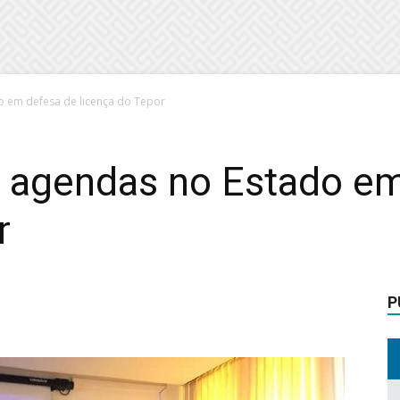
o em defesa de licença do Tepor
a agendas no Estado e
r
P