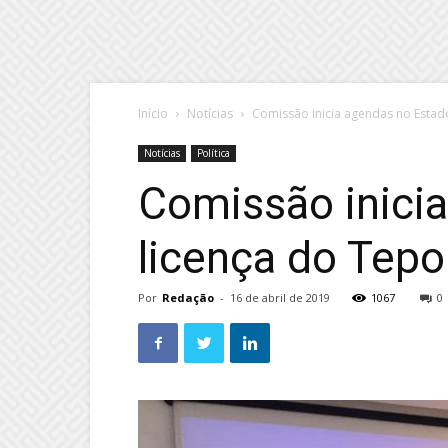
Início
Notícias
Comissão inicia agendas no Estad
Notícias
Política
Comissão inici
licença do Tepo
Por
Redação
-
16 de abril de 2019
1067
0