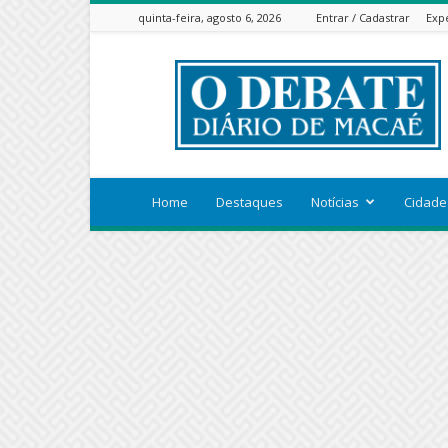
quinta-feira, agosto 6, 2026
Entrar / Cadastrar
Exp
ODEBATEON
Home
Destaques
Notícias
Cidade