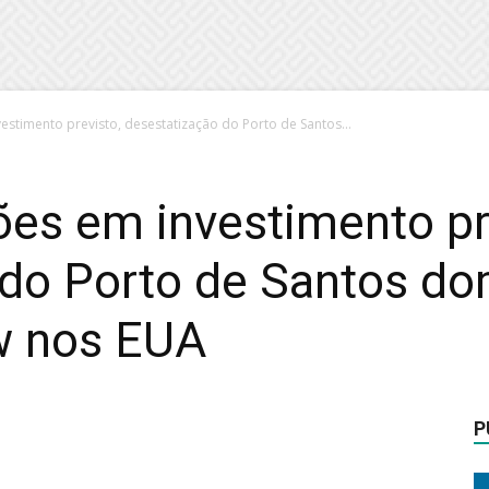
estimento previsto, desestatização do Porto de Santos...
es em investimento pr
 do Porto de Santos d
w nos EUA
P