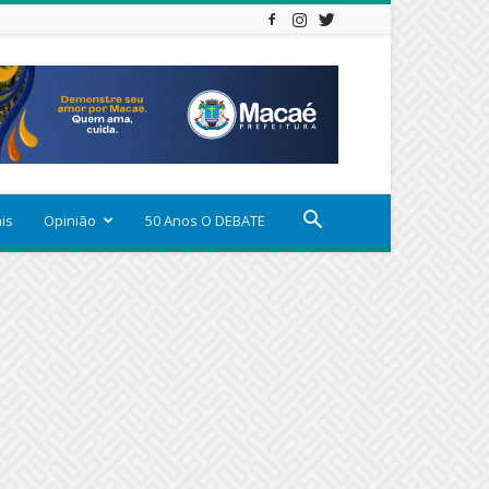
ais
Opinião
50 Anos O DEBATE