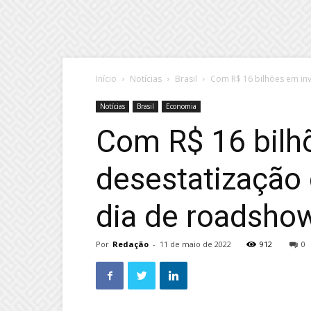
Início
Notícias
Brasil
Com R$ 16 bilhões em inv
Notícias
Brasil
Economia
Com R$ 16 bilhõ
desestatização
dia de roadsho
Por
Redação
-
11 de maio de 2022
912
0