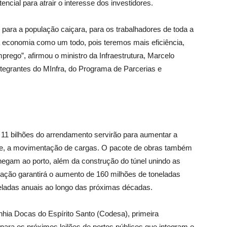
ncial para atrair o interesse dos investidores.
 para a população caiçara, para os trabalhadores de toda a
 a economia como um todo, pois teremos mais eficiência,
ego”, afirmou o ministro da Infraestrutura, Marcelo
ntegrantes do MInfra, do Programa de Parcerias e
 11 bilhões do arrendamento servirão para aumentar a
te, a movimentação de cargas. O pacote de obras também
hegam ao porto, além da construção do túnel unindo as
zação garantirá o aumento de 160 milhões de toneladas
ladas anuais ao longo das próximas décadas.
hia Docas do Espírito Santo (Codesa), primeira
a para os próximos leilões de portos públicos que integram o